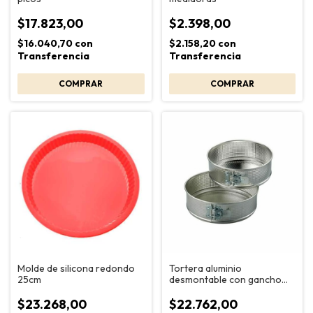
$17.823,00
$2.398,00
$16.040,70
con
$2.158,20
con
Transferencia
Transferencia
Molde de silicona redondo
Tortera aluminio
25cm
desmontable con gancho
25cm Jovifel
$23.268,00
$22.762,00