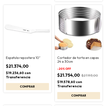
Espatula repostera 10"
Cortador de torta en capas
24 a 30cm
$21.374,00
-
20
%
OFF
$19.236,60
con
$21.754,00
$27.193,00
Transferencia
$19.578,60
con
Transferencia