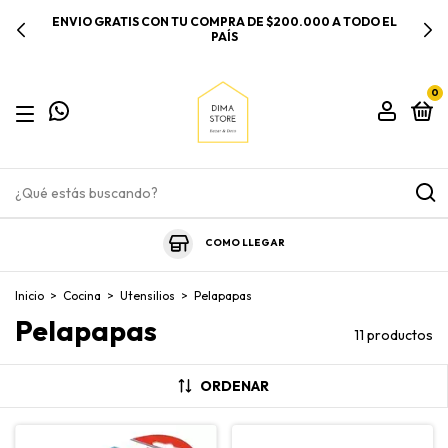
ENVIO GRATIS CON TU COMPRA DE $200.000 A TODO EL
PAÍS
0
COMO LLEGAR
Inicio
>
Cocina
>
Utensilios
>
Pelapapas
Pelapapas
11 productos
ORDENAR