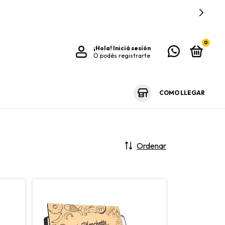
0
¡Hola!
Iniciá sesión
O podés registrarte
COMO LLEGAR
Ordenar