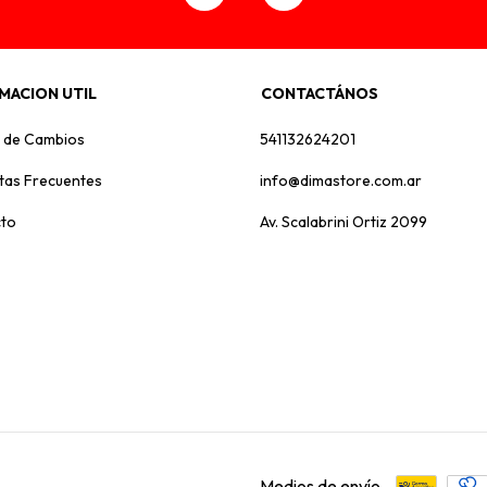
MACION UTIL
CONTACTÁNOS
a de Cambios
541132624201
tas Frecuentes
info@dimastore.com.ar
to
Av. Scalabrini Ortiz 2099
Medios de envío